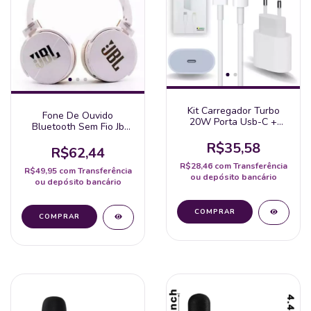
Kit Carregador Turbo
Fone De Ouvido
20W Porta Usb-C +
Bluetooth Sem Fio Jb
Cabo Usb Tipo-C Para
Everest Jb 950 Wireless
Lightning Compatível
R$35,58
Radio Fm Mp3 Cartão
R$62,44
Com Todos Dispositivos
Memória
Iphone X/Xr/Se/1
R$28,46
com
Transferência
R$49,95
com
Transferência
ou depósito bancário
ou depósito bancário