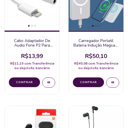
Cabo Adaptador De
Carregador Portatil
Audio Fone P2 Para
Bateria Indução Magsafe
Iphone
Iphone X 11 12 13 14 15
Magnetic Wireless
R$13,99
R$50,10
R$11,19
com
Transferência
R$40,08
com
Transferência
ou depósito bancário
ou depósito bancário