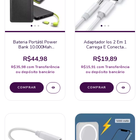
Bateria Portátil Power
Adaptador Ios 2 Em 1
Bank 10.000Mah
Carrega E Conecta
Universal
Fone/Audio E Vídeo
Iphone Ipad
R$44,98
R$19,89
R$35,98
com
Transferência
R$15,91
com
Transferência
ou depósito bancário
ou depósito bancário