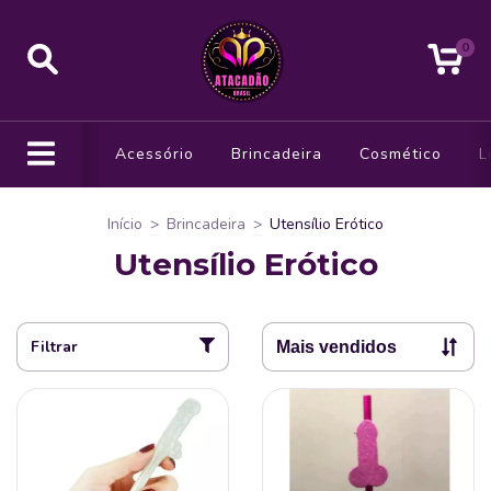
0
Acessório
Brincadeira
Cosmético
L
Início
>
Brincadeira
>
Utensílio Erótico
Utensílio Erótico
Filtrar