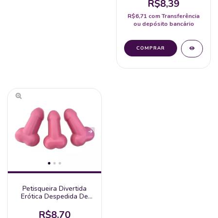
R$8,39
R$6,71
com
Transferência
ou depósito bancário
Petisqueira Divertida
Erótica Despedida De
Solteira
R$8,70