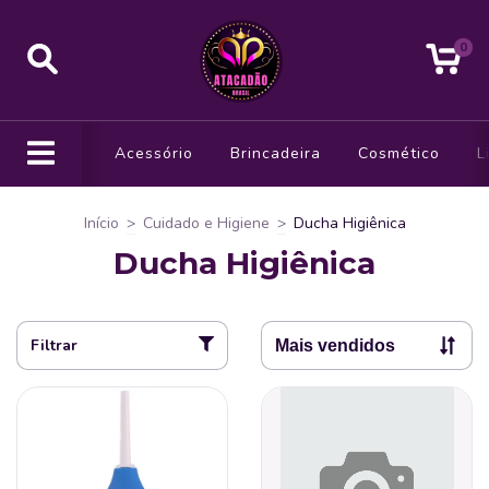
0
Acessório
Brincadeira
Cosmético
L
Início
>
Cuidado e Higiene
>
Ducha Higiênica
Ducha Higiênica
Filtrar