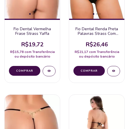
Fio Dental Vermelha
Fio Dental Renda Preta
Frase Strass Yaffa
Palavras Strass Com
Frase Tallyta
R$19,72
R$26,46
R$15,78
com
Transferência
R$21,17
com
Transferência
ou depósito bancário
ou depósito bancário