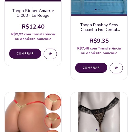
Tanga Striper Amarrar
Cf008 - Le Rouge
Tanga Playboy Sexy
R$12,40
Calcinha Fio Dental
Sensual Em Renda
R$9,92
com
Transferência
Pingente Coelhinha
ou depósito bancário
R$9,35
R$7,48
com
Transferência
ou depósito bancário