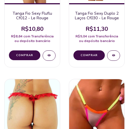
Tanga Fio Sexy Fluflu
Tanga Fio Sexy Duplo 2
Cf012 - Le Rouge
Laços Cf030 - Le Rouge
R$10,80
R$11,30
R$8,64
com
Transferência
R$9,04
com
Transferência
ou depósito bancário
ou depósito bancário