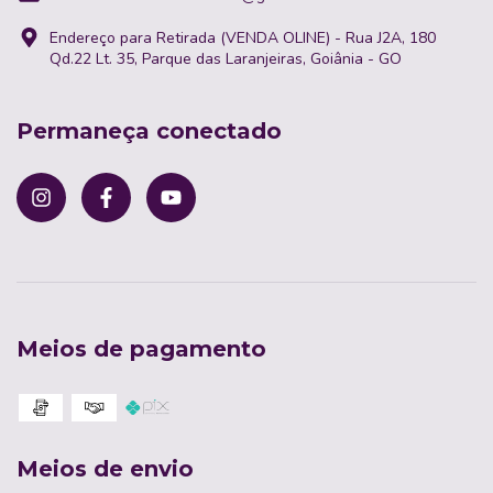
Endereço para Retirada (VENDA OLINE) - Rua J2A, 180
Qd.22 Lt. 35, Parque das Laranjeiras, Goiânia - GO
Permaneça conectado
Meios de pagamento
Meios de envio