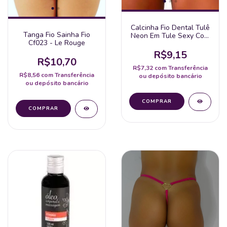
Calcinha Fio Dental Tulê
Tanga Fio Sainha Fio
Neon Em Tule Sexy Com
Cf023 - Le Rouge
Regulagem
R$9,15
R$10,70
R$7,32
com
Transferência
R$8,56
com
Transferência
ou depósito bancário
ou depósito bancário