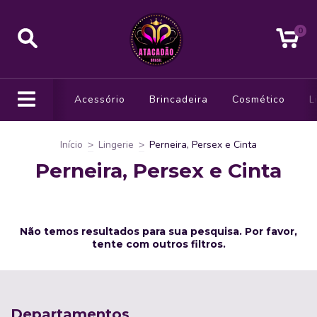
0
Acessório
Brincadeira
Cosmético
L
Início
>
Lingerie
>
Perneira, Persex e Cinta
Perneira, Persex e Cinta
Não temos resultados para sua pesquisa. Por favor,
tente com outros filtros.
Departamentos