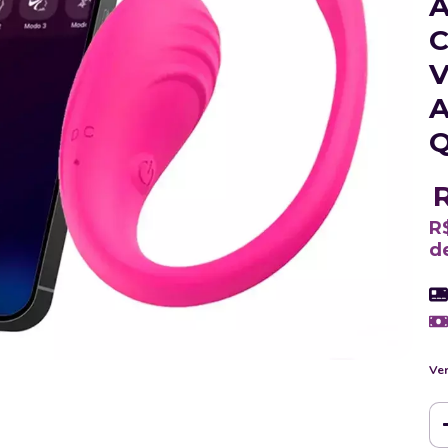
A
C
V
A
Q
R
d
Ver