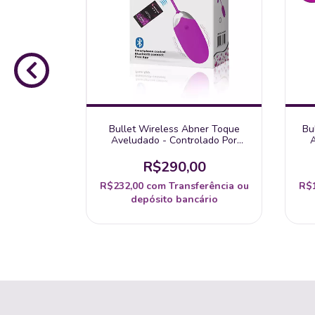
retty Love
Bullet Wireless Abner Toque
Bu
m Fiol 12
Aveludado - Controlado Por
A
e Cod. 6049
Aplicativo - Pretty Love - Cod.
N
5385
Ma
0
R$290,00
erência ou
R$232,00
com
Transferência ou
R$
ário
depósito bancário