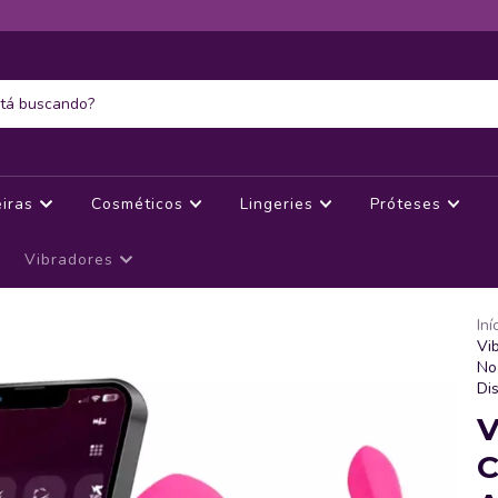
eiras
Cosméticos
Lingeries
Próteses
Vibradores
Iní
Vi
No
Di
V
C