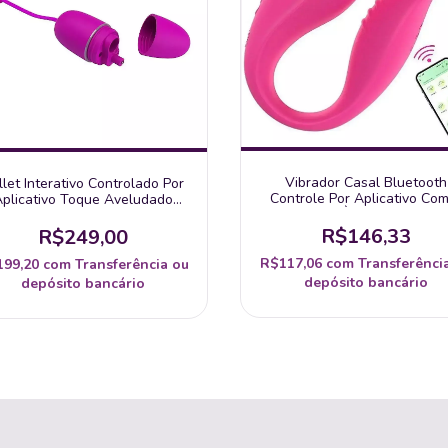
Vibrador Casal Bluetooth
llet Interativo Controlado Por
Controle Por Aplicativo Com
plicativo Toque Aveludado
Vibrações À Longa Distanc
ymph Pretty Love Vibrador
ssageador Bullet Controlado
R$146,33
R$249,00
Via
R$117,06
com
Transferênci
199,20
com
Transferência ou
depósito bancário
depósito bancário