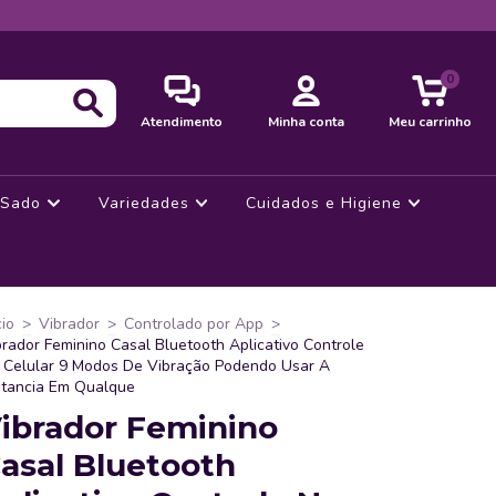
0
Atendimento
Minha conta
Meu carrinho
Sado
Variedades
Cuidados e Higiene
cio
>
Vibrador
>
Controlado por App
>
brador Feminino Casal Bluetooth Aplicativo Controle
 Celular 9 Modos De Vibração Podendo Usar A
stancia Em Qualque
ibrador Feminino
asal Bluetooth