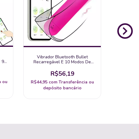
Vibrador De
Aplica
Distância
Vibrador Bluetooth Bullet
 9
Recarregável E 10 Modos De
R$111,97
ia
Vibração Td-Tt
dep
R$56,19
a ou
R$44,95
com
Transferência ou
depósito bancário