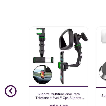
onal Para
Suporte Multifuncional Para
Su
spelho
Telefone Móvel E Gps Suporte
 Carro Gps
Para Espelho Retrovisor Universal
Ajustável 360 Graus