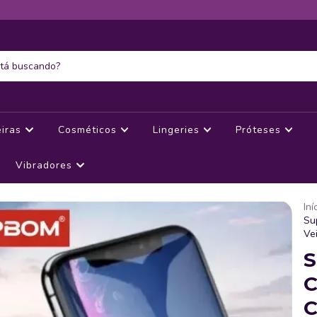
eiras
Cosméticos
Lingeries
Próteses
Vibradores
Iní
Su
Ve
S
C
C