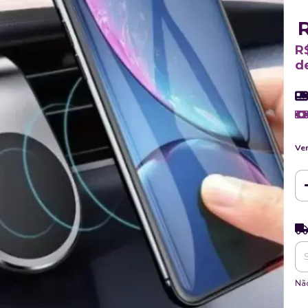
R
d
Ver
Ent
Não