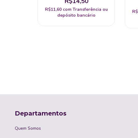
5
R$14,50
erência ou
R$11,60
com
Transferência ou
R$
ário
depósito bancário
Departamentos
Quem Somos