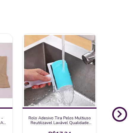
 -
Rolo Adesivo Tira Pelos Multiuso
 A
Reutilizavel Lavável Qualidade
Top Para Roupa E Estofados