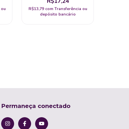
R$17,24
 ou
R$13,79
com
Transferência ou
depósito bancário
Suporte V
R$19,72
dep
Permaneça conectado