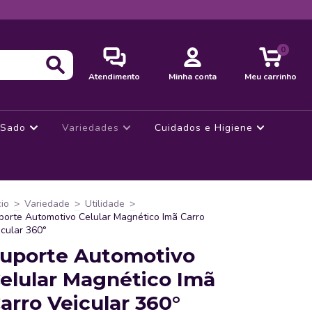
0
Atendimento
Minha conta
Meu carrinho
Sado
Variedades
Cuidados e Higiene
cio
>
Variedade
>
Utilidade
>
porte Automotivo Celular Magnético Imã Carro
icular 360°
uporte Automotivo
elular Magnético Imã
arro Veicular 360°