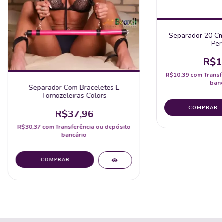
Separador 20 Cm
Per
R$1
R$10,39
com
Transf
banc
Separador Com Braceletes E
Tornozeleiras Colors
R$37,96
R$30,37
com
Transferência ou depósito
bancário