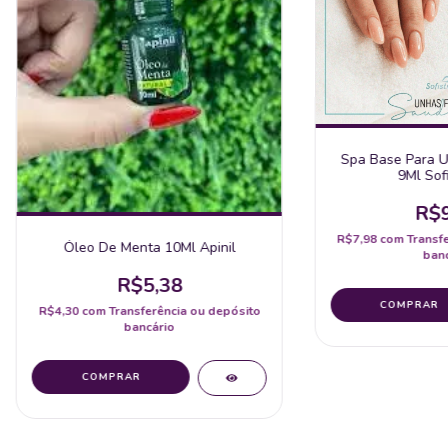
Spa Base Para U
9Ml Sofi
R$9
R$7,98
com
Transf
Óleo De Menta 10Ml Apinil
banc
R$5,38
R$4,30
com
Transferência ou depósito
bancário