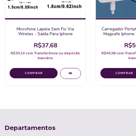
Microfone Lapela Sem Fio Via
Carregador Portat
Wireles - Saída Para Iphone
Magsafe Iphone 
Magnetic
R$37,68
R$5
R$30,14
com
Transferência ou depósito
R$40,08
com
Transf
bancário
banc
Departamentos