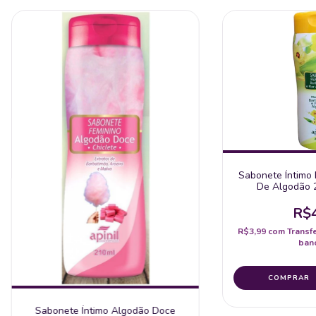
Sabonete Íntimo 
De Algodão 2
R$4
R$3,99
com
Transf
banc
Sabonete Íntimo Algodão Doce