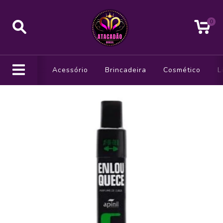
0
Acessório
Brincadeira
Cosmético
L