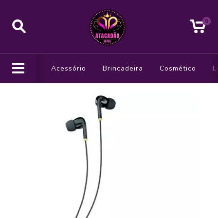
0
Acessório
Brincadeira
Cosmético
L