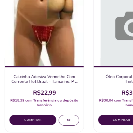
Calcinha Adesiva Vermelho Com
Óleo Corporal
Corrente Hot Brazil - Tamanho: P E
Feit
M
R$22,99
R$3
R$18,39
com
Transferência ou depósito
R$30,04
com
Transf
bancário
banc