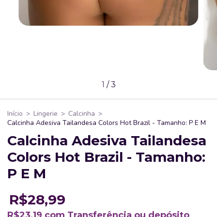
1
/
3
Início
>
Lingerie
>
Calcinha
>
Calcinha Adesiva Tailandesa Colors Hot Brazil - Tamanho: P E M
Calcinha Adesiva Tailandesa
Colors Hot Brazil - Tamanho:
P E M
R$28,99
R$23,19
com
Transferência ou depósito